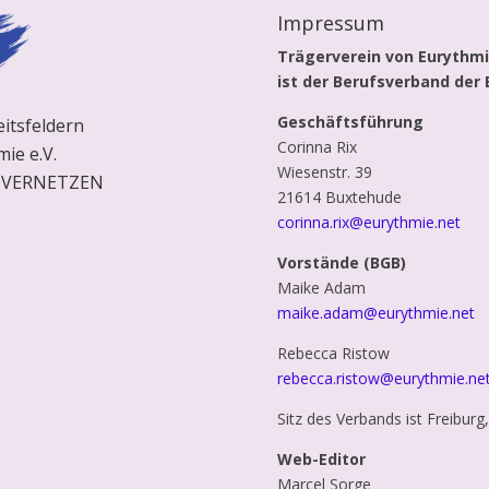
Impressum
Trägerverein von Eurythmie
ist der Berufsverband der 
Geschäftsführung
eitsfeldern
Corinna Rix
ie e.V.
Wiesenstr. 39
| VERNETZEN
21614 Buxtehude
corinna.rix@eurythmie.net
Vorstände (BGB)
Maike Adam
maike.adam@eurythmie.net
Rebecca Ristow
rebecca.ristow@eurythmie.ne
Sitz des Verbands ist Freiburg
Web-Editor
Marcel Sorge